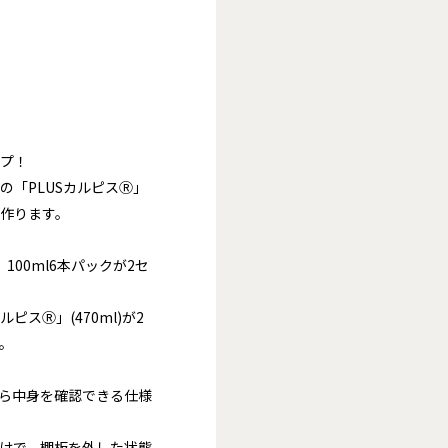
プ！
の「PLUSカルピスⓇ」
作ります。
100ml6本パックが2セ
。
スⓇ」(470ml)が2
。
ら中身を確認できる仕様
けで、棚板を外した状態