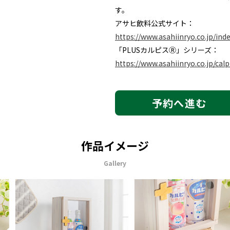
す。​
アサヒ飲料公式サイト：
https://www.asahiinryo.co.jp/ind
「PLUSカルピスⓇ」シリーズ：
https://www.asahiinryo.co.jp/cal
予約へ進む
作品イメージ
Gallery