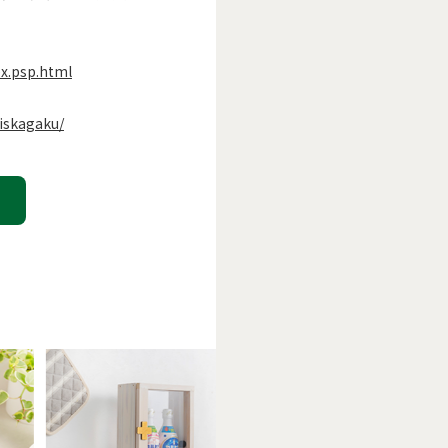
ex.psp.html
piskagaku/