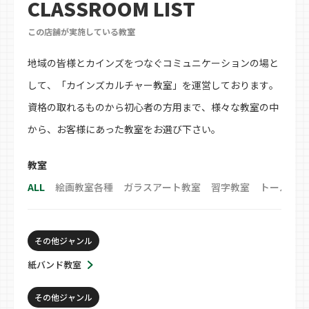
CLASSROOM LIST
この店舗が実施している教室
地域の皆様とカインズをつなぐコミュニケーションの場と
して、「カインズカルチャー教室」を運営しております。
資格の取れるものから初心者の方用まで、様々な教室の中
から、お客様にあった教室をお選び下さい。
教室
ALL
絵画教室各種
ガラスアート教室
習字教室
トールペイ
その他ジャンル
紙バンド教室
その他ジャンル