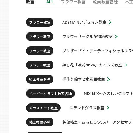
教室
ALL
フラワー教室
絵画教室各種
木
ADEMAINアデュマン教室
フラワー教室
フラワーサークル花物語教室
フラワー教室
プリザーブド・アーティフィシャルフラ
フラワー教室
押し花「凛花rinka」カインズ教室
フラワー教室
手作り絵本と水彩画教室
絵画教室各種
MIX-MIX～たのしいクラフ
ペーパークラフト教室各種
ステンドグラス教室
ガラスアート教室
純銀粘土・おもしろシルバーアクセサリ
粘土教室各種