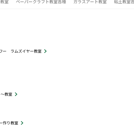
工教室
ペーパークラフト教室各種
ガラスアート教室
粘土教室
ワー ラムズイヤー教室
ト～教室
ー作り教室