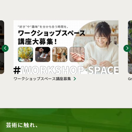
ワークショップスペース講座募集
G
芸術に触れ、