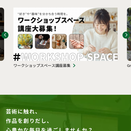
ワークショップスペース講座募集
G
芸術に触れ、
作品を創りだし、
心豊かな毎日を過ごしませんか？