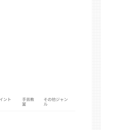
イント
手芸教
その他ジャン
室
ル