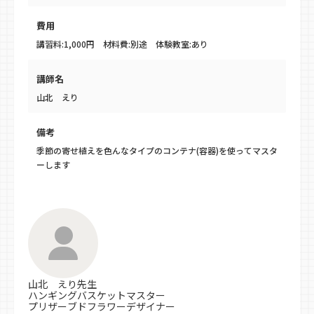
費用
講習料:1,000円 材料費:別途 体験教室:あり
講師名
山北 えり
備考
季節の寄せ植えを色んなタイプのコンテナ(容器)を使ってマスタ
ーします
山北 えり先生
ハンギングバスケットマスター
プリザーブドフラワーデザイナー