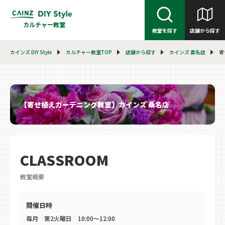
カルチャー教室
教室を探す
店舗から探す
カインズ DIY Style
カルチャー教室TOP
店舗から探す
カインズ 桑名店
寄
【寄せ植えガーデニング教室】カインズ 桑名店
CLASSROOM
教室概要
開催日時
毎月 第2火曜日 10:00〜12:00