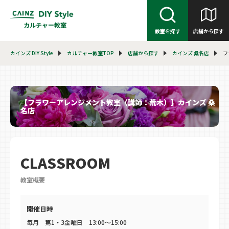
カルチャー教室
教室を探す
店舗から探す
カインズ DIY Style
カルチャー教室TOP
店舗から探す
カインズ 桑名店
フ
【フラワーアレンジメント教室（講師：荒木）】カインズ 桑
名店
CLASSROOM
教室概要
開催日時
毎月 第1・3金曜日 13:00〜15:00