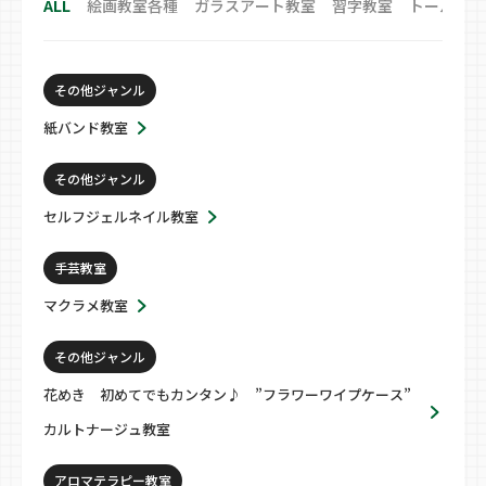
ALL
絵画教室各種
ガラスアート教室
習字教室
トールペイ
その他ジャンル
紙バンド教室
その他ジャンル
セルフジェルネイル教室
手芸教室
マクラメ教室
その他ジャンル
花めき 初めてでもカンタン♪ ”フラワーワイプケース”
カルトナージュ教室
アロマテラピー教室