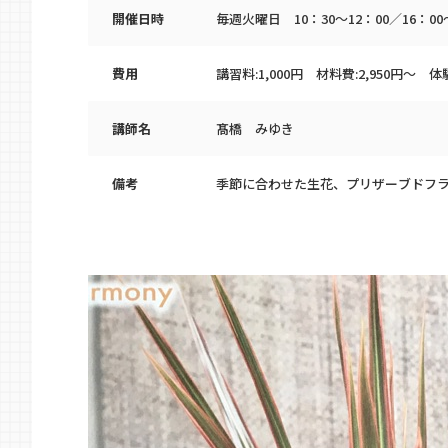
開催日時
毎週火曜日 10：30～12：00／16：00～
費用
講習料:1,000円 材料費:2,950円〜 体験
講師名
髙橋 みゆき
備考
季節に合わせた生花、プリザーブドフ