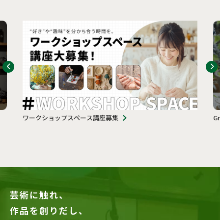
ワークショップスペース講座募集
G
芸術に触れ、
作品を創りだし、